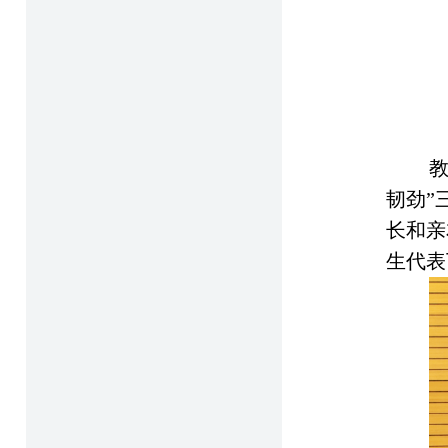
教
韧劲”
长和亲
生代表