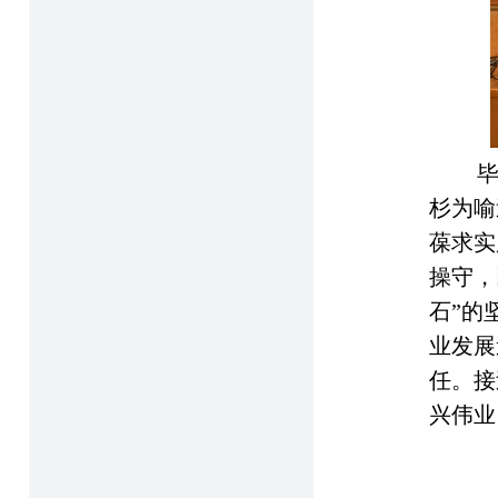
杉为喻
葆求实
操守，
石”的
业发展
任。接
兴伟业